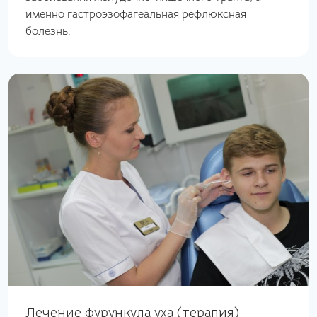
именно гастроэзофагеальная рефлюксная
болезнь.
Лечение фурункула уха (терапия)