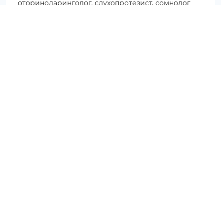
оториноларинголог, слухопротезист, сомнолог
8 000 ₽
Первичный прием:
Каховка