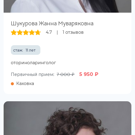
Шукурова Жанна Муваряковна
4.7
|
1 отзывов
стаж:
11 лет
оториноларинголог
7 000 ₽
5 950 ₽
Первичный прием:
Каховка