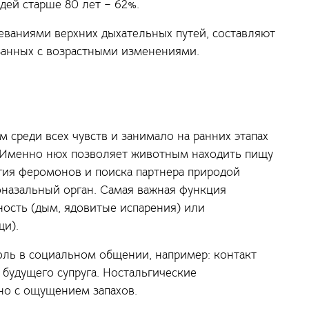
юдей старше 80 лет – 62%.
еваниями верхних дыхательных путей, составляют
занных с возрастными изменениями.
 среди всех чувств и занимало на ранних этапах
 Именно нюх позволяет животным находить пищу
ятия феромонов и поиска партнера природой
оназальный орган. Самая важная функция
ость (дым, ядовитые испарения) или
щи).
оль в социальном общении, например: контакт
будущего супруга. Ностальгические
но с ощущением запахов.