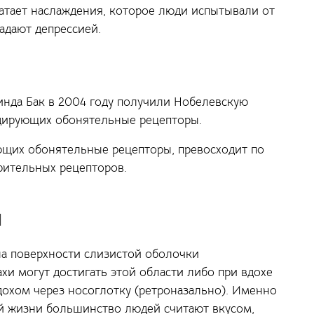
атает наслаждения, которое люди испытывали от
адают депрессией.
инда Бак в 2004 году получили Нобелевскую
одирующих обонятельные рецепторы.
ющих обонятельные рецепторы, превосходит по
зрительных рецепторов.
я
на поверхности слизистой оболочки
хи могут достигать этой области либо при вдохе
ыдохом через носоглотку (ретроназально). Именно
й жизни большинство людей считают вкусом,