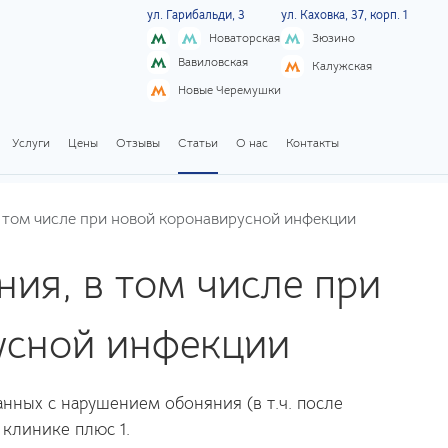
ул. Гарибальди, 3
ул. Каховка, 37, корп. 1
Новаторская
Зюзино
Вавиловская
Калужская
Новые Черемушки
Услуги
Цены
Отзывы
Статьи
О нас
Контакты
 том числе при новой коронавирусной инфекции
ия, в том числе при
усной инфекции
нных с нарушением обоняния (в т.ч. после
 клинике плюс 1.