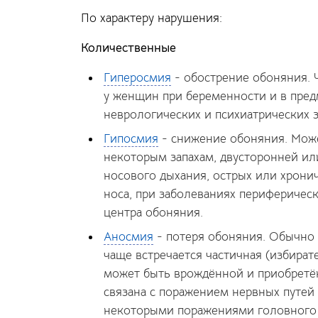
По характеру нарушения:
Количественные
Гиперосмия
- обострение обоняния. 
у женщин при беременности и в пред
неврологических и психиатрических 
Гипосмия
- снижение обоняния. Мож
некоторым запахам, двусторонней ил
носового дыхания, острых или
хрони
носа, при заболеваниях периферичес
центра обоняния.
Аносмия
- потеря обоняния. Обычно 
чаще встречается частичная (избира
может быть врождённой и приобретё
связана с поражением нервных путей 
некоторыми поражениями головного 