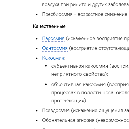
воздуха при рините и других заболева
Пресбиосмия - возрастное снижение 
Качественные
Паросмия
(искаженное восприятие пр
Фантосмия
(восприятие отсутствующи
Какосмия
:
субъективная какосмия (воспр
неприятного свойства);
объективная какосмия (восприя
процессах в полости носа, окол
протекающих).
Псевдосмия (искажение ощущения зап
Обонятельная агнозия (невозможност